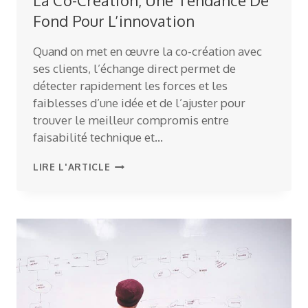
La Co-Création, Une Tendance De
Fond Pour L’innovation
Quand on met en œuvre la co-création avec
ses clients, l’échange direct permet de
détecter rapidement les forces et les
faiblesses d’une idée et de l’ajuster pour
trouver le meilleur compromis entre
faisabilité technique et…
LA
LIRE L'ARTICLE
CO-
CRÉATION,
UNE
TENDANCE
DE
FOND
POUR
L’INNOVATION