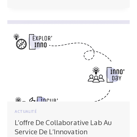
PARTICIPATION
DE
COLLABORATIVE
LAB
À
LA
6ÈME
ÉDITION
DU
PRINTEMPS
DE
L’INNOVATION
ACTUALITÉ
L’offre De Collaborative Lab Au
Service De L’Innovation