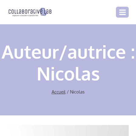
Aller
au
contenu
Auteur/autrice :
Nicolas
Accueil
/
Nicolas